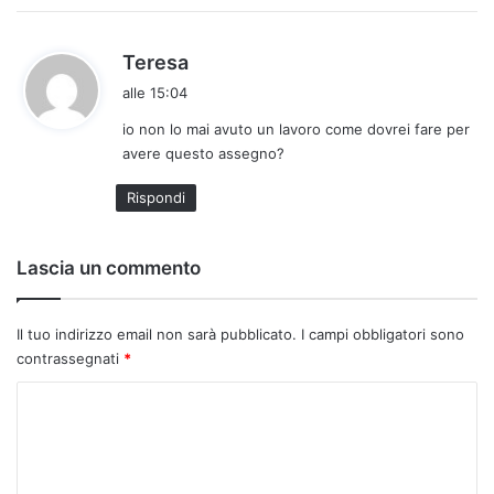
h
Teresa
a
alle 15:04
d
io non lo mai avuto un lavoro come dovrei fare per
e
avere questo assegno?
t
t
Rispondi
o
:
Lascia un commento
Il tuo indirizzo email non sarà pubblicato.
I campi obbligatori sono
contrassegnati
*
C
o
m