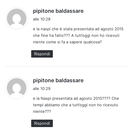
h
pipitone baldassare
a
alle 10:28
d
e la naspi che è stata presentata ad agosto 2015
e
che fine ha fatto??? A tutt’oggi non ho ricevuti
t
niente come si fa a sapere qualcosa?
t
o
Rispondi
:
h
pipitone baldassare
a
alle 10:29
d
e la Naspi presentata ad agosto 2015???? Che
e
tempi abbiamo che a tutt’oggi non ho ricevuto
t
niente???
t
o
Rispondi
: