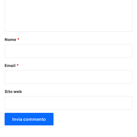
m
e
n
t
o
Nome
*
*
Email
*
Sito web