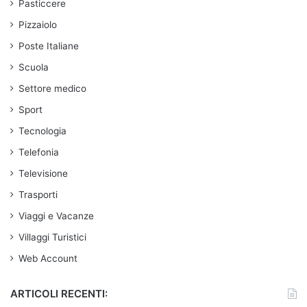
Pasticcere
Pizzaiolo
Poste Italiane
Scuola
Settore medico
Sport
Tecnologia
Telefonia
Televisione
Trasporti
Viaggi e Vacanze
Villaggi Turistici
Web Account
ARTICOLI RECENTI: