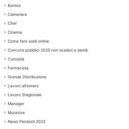
Barista
Cameriere
Chef
Cinema
Come fare soldi online
Concorsi pubblici 2025 non scaduti e bandi.
Curiosità
Farmacista
Grande Distribuzione
Lavoro all'estero
Lavoro Stagionale
Manager
Muratore
News Pensioni 2022