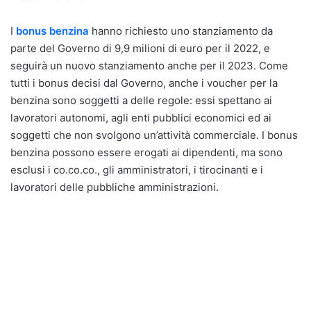
I
bonus benzina
hanno richiesto uno stanziamento da
parte del Governo di 9,9 milioni di euro per il 2022, e
seguirà un nuovo stanziamento anche per il 2023. Come
tutti i bonus decisi dal Governo, anche i voucher per la
benzina sono soggetti a delle regole: essi spettano ai
lavoratori autonomi, agli enti pubblici economici ed ai
soggetti che non svolgono un’attività commerciale. I bonus
benzina possono essere erogati ai dipendenti, ma sono
esclusi i co.co.co., gli amministratori, i tirocinanti e i
lavoratori delle pubbliche amministrazioni.