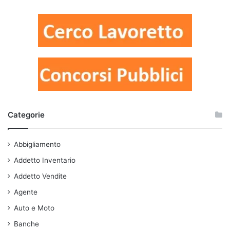
Categorie
Abbigliamento
Addetto Inventario
Addetto Vendite
Agente
Auto e Moto
Banche