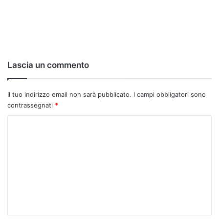
Lascia un commento
Il tuo indirizzo email non sarà pubblicato.
I campi obbligatori sono
contrassegnati
*
C
o
m
m
e
n
t