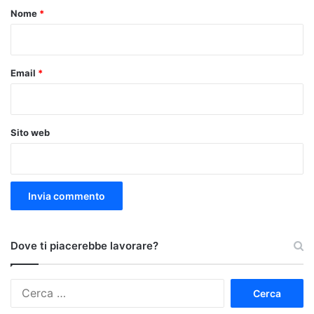
o
Nome
*
*
Email
*
Sito web
Dove ti piacerebbe lavorare?
Ricerca
per: