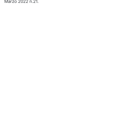
Marzo 2022 n.21.