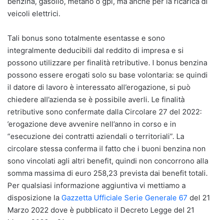
benzina, gasolio, metano o gpl, ma anche per la ricarica di
veicoli elettrici.
Tali bonus sono totalmente esentasse e sono
integralmente deducibili dal reddito di impresa e si
possono utilizzare per finalità retributive. I bonus benzina
possono essere erogati solo su base volontaria: se quindi
il datore di lavoro è interessato all’erogazione, si può
chiedere all’azienda se è possibile averli. Le finalità
retributive sono confermate dalla Circolare 27 del 2022:
’erogazione deve avvenire nell’anno in corso e in
“esecuzione dei contratti aziendali o territoriali”. La
circolare stessa conferma il fatto che i buoni benzina non
sono vincolati agli altri benefit, quindi non concorrono alla
somma massima di euro 258,23 prevista dai benefit totali.
Per qualsiasi informazione aggiuntiva vi mettiamo a
disposizione la
Gazzetta Ufficiale Serie Generale 67
del 21
Marzo 2022 dove è pubblicato il Decreto Legge del 21