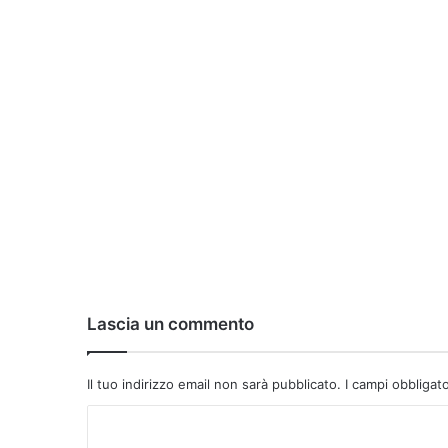
Lascia un commento
Il tuo indirizzo email non sarà pubblicato.
I campi obbligat
C