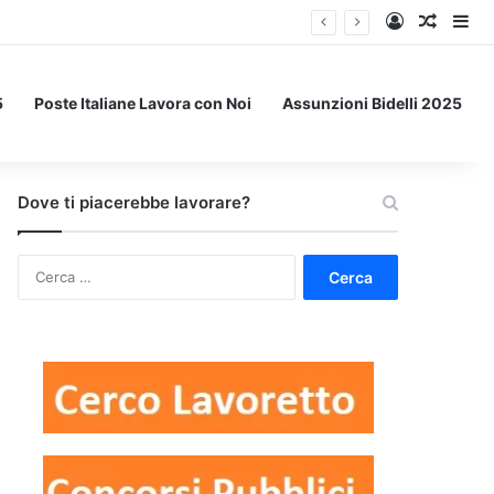
Accedi
Un art
Bar
5
Poste Italiane Lavora con Noi
Assunzioni Bidelli 2025
Dove ti piacerebbe lavorare?
Ricerca
per: