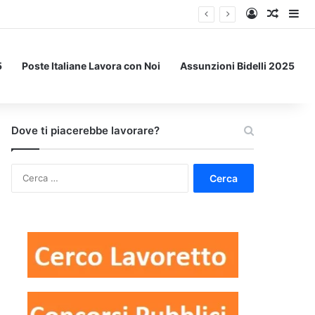
Accedi
Un art
Bar
5
Poste Italiane Lavora con Noi
Assunzioni Bidelli 2025
Dove ti piacerebbe lavorare?
Ricerca
per: