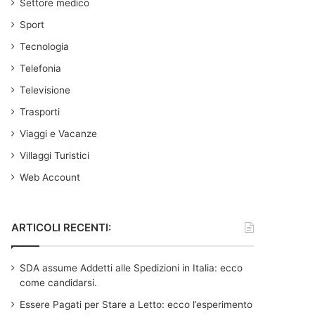
Settore medico
Sport
Tecnologia
Telefonia
Televisione
Trasporti
Viaggi e Vacanze
Villaggi Turistici
Web Account
ARTICOLI RECENTI:
SDA assume Addetti alle Spedizioni in Italia: ecco
come candidarsi.
Essere Pagati per Stare a Letto: ecco l’esperimento