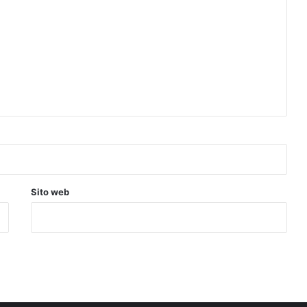
Sito web