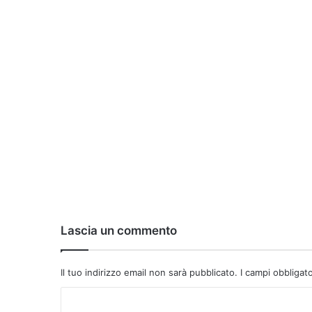
Lascia un commento
Il tuo indirizzo email non sarà pubblicato.
I campi obbligat
C