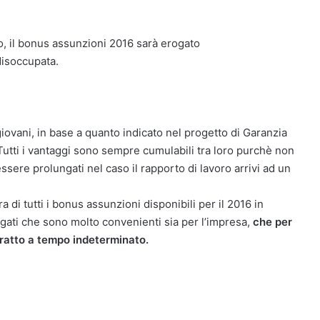
o, il bonus assunzioni 2016 sarà erogato
disoccupata.
iovani, in base a quanto indicato nel progetto di Garanzia
Tutti i vantaggi sono sempre cumulabili tra loro purchè non
sere prolungati nel caso il rapporto di lavoro arrivi ad un
ra di tutti i bonus assunzioni disponibili per il 2016 in
ngati che sono molto convenienti sia per l’impresa,
che per
ntratto a tempo indeterminato.