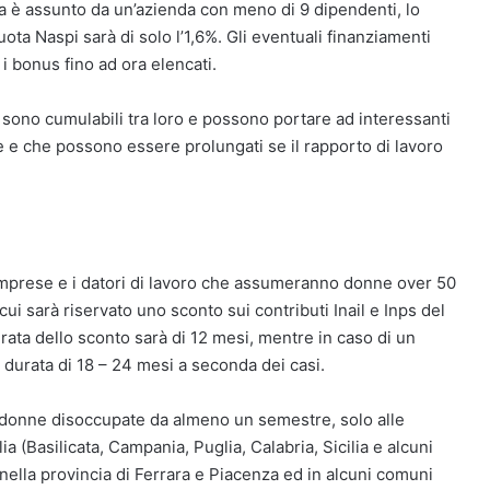
sta è assunto da un’azienda con meno di 9 dipendenti, lo
ota Naspi sarà di solo l’1,6%. Gli eventuali finanziamenti
 i bonus fino ad ora elencati.
to sono cumulabili tra loro e possono portare ad interessanti
e e che possono essere prolungati se il rapporto di lavoro
 imprese e i datori di lavoro che assumeranno donne over 50
i sarà riservato uno sconto sui contributi Inail e Inps del
rata dello sconto sarà di 12 mesi, mentre in caso di un
durata di 18 – 24 mesi a seconda dei casi.
 di donne disoccupate da almeno un semestre, solo alle
a (Basilicata, Campania, Puglia, Calabria, Sicilia e alcuni
 nella provincia di Ferrara e Piacenza ed in alcuni comuni