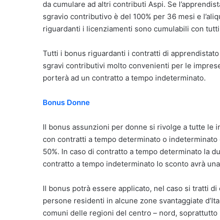
da cumulare ad altri contributi Aspi. Se l’apprendi
sgravio contributivo è del 100% per 36 mesi e l’aliqu
riguardanti i licenziamenti sono cumulabili con tutti
Tutti i bonus riguardanti i contratti di apprendista
sgravi contributivi molto convenienti per le impres
porterà ad un contratto a tempo indeterminato.
Bonus Donne
Il bonus assunzioni per donne si rivolge a tutte le
con contratti a tempo determinato o indeterminato cu
50%. In caso di contratto a tempo determinato la du
contratto a tempo indeterminato lo sconto avrà una 
Il bonus potrà essere applicato, nel caso si tratti
persone residenti in alcune zone svantaggiate d’Itali
comuni delle regioni del centro – nord, soprattutto