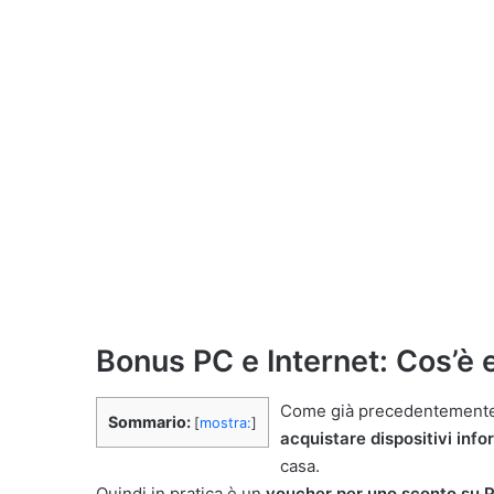
Bonus PC e Internet: Cos’è
Come già precedentemente 
Sommario:
[
mostra:
]
acquistare dispositivi info
casa.
Quindi in pratica è un
voucher per uno sconto su P