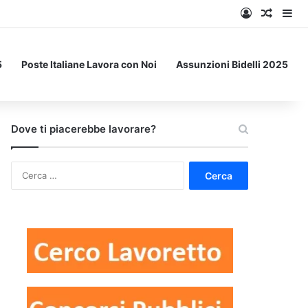
Accedi
Un art
Bar
5
Poste Italiane Lavora con Noi
Assunzioni Bidelli 2025
Dove ti piacerebbe lavorare?
Ricerca
per: