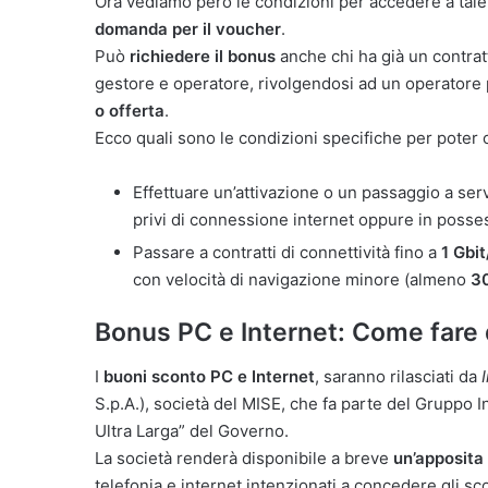
Ora vediamo però le condizioni per accedere a tal
domanda per il voucher
.
Può
richiedere il bonus
anche chi ha già un contrat
gestore e operatore, rivolgendosi ad un operatore 
o offerta
.
Ecco quali sono le condizioni specifiche per poter 
Effettuare un’attivazione o un passaggio a ser
privi di connessione internet oppure in posses
Passare a contratti di connettività fino a
1 Gbit
con velocità di navigazione minore (almeno
30
Bonus PC e Internet: Come far
I
buoni sconto PC e Internet
, saranno rilasciati da
I
S.p.A.), società del MISE, che fa parte del Gruppo In
Ultra Larga” del Governo.
La società renderà disponibile a breve
un’apposita
telefonia e internet intenzionati a concedere gli scon