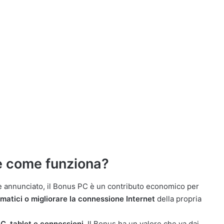
 e come funziona?
annunciato, il Bonus PC è un contributo economico per
rmatici o migliorare la connessione Internet
della propria
C, tablet e connessioni
. Il Bonus ha un valore che va dai