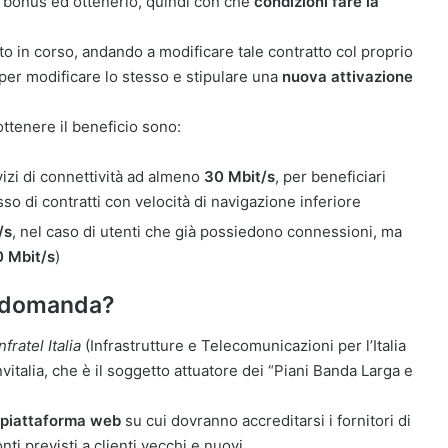
e bonus ed ottenerlo, quindi con che
condizioni fare la
to in corso, andando a modificare tale contratto col proprio
per modificare lo stesso e stipulare una
nuova attivazione
ottenere il beneficio sono:
vizi di connettività ad almeno
30 Mbit/s
, per beneficiari
so di contratti con velocità di navigazione inferiore
/s
, nel caso di utenti che già possiedono connessioni, ma
 Mbit/s
)
e domanda?
nfratel Italia
(Infrastrutture e Telecomunicazioni per l’Italia
vitalia, che è il soggetto attuatore dei “Piani Banda Larga e
 piattaforma web
su cui dovranno accreditarsi i fornitori di
ti previsti a clienti vecchi e nuovi.