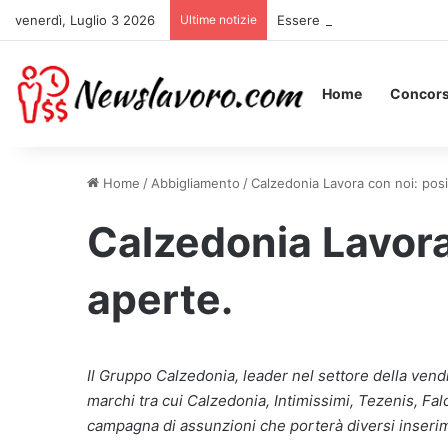
venerdì, Luglio 3 2026
Ultime notizie
Essere Pagati per Stare a L
Home
Concors
Home
/
Abbigliamento
/
Calzedonia Lavora con noi: posi
Calzedonia Lavora
aperte.
Il Gruppo Calzedonia, leader nel settore della ven
marchi tra cui Calzedonia, Intimissimi, Tezenis, Fa
campagna di assunzioni che porterà diversi inserime