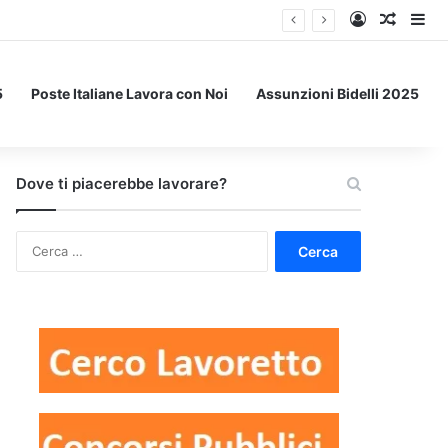
Accedi
Un art
Bar
5
Poste Italiane Lavora con Noi
Assunzioni Bidelli 2025
Dove ti piacerebbe lavorare?
Ricerca
per: