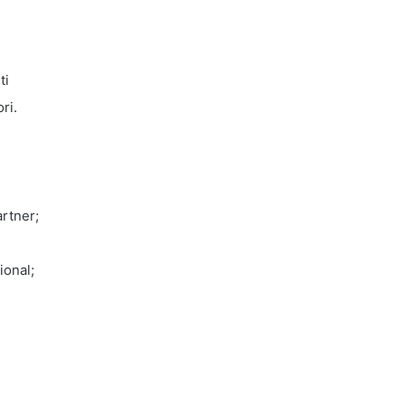
ti
ri.
artner;
ional;