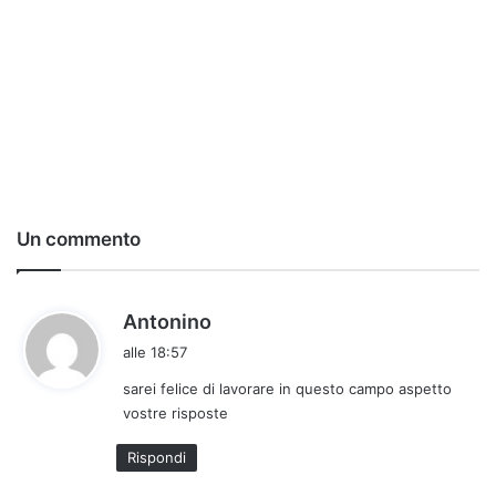
Un commento
h
Antonino
a
alle 18:57
d
sarei felice di lavorare in questo campo aspetto
e
vostre risposte
t
t
Rispondi
o
: