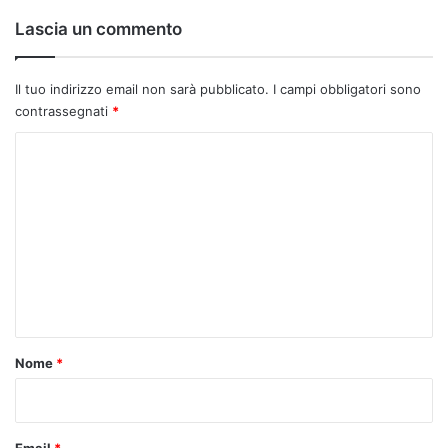
Lascia un commento
Il tuo indirizzo email non sarà pubblicato.
I campi obbligatori sono
contrassegnati
*
C
o
m
m
e
n
t
o
Nome
*
*