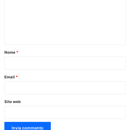
m
m
e
n
t
o
Nome
*
*
Email
*
Sito web