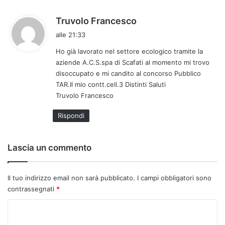
h
Truvolo Francesco
a
alle 21:33
d
Ho già lavorato nel settore ecologico tramite la
e
aziende A.C.S.spa di Scafati al momento mi trovo
t
disoccupato e mi candito al concorso Pubblico
t
TAR.Il mio contt.cell.3 Distinti Saluti
o
Truvolo Francesco
:
Rispondi
Lascia un commento
Il tuo indirizzo email non sarà pubblicato.
I campi obbligatori sono
contrassegnati
*
C
o