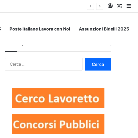
Accedi
Un art
Bar
5
Poste Italiane Lavora con Noi
Assunzioni Bidelli 2025
Dove ti piacerebbe lavorare?
Ricerca
per: