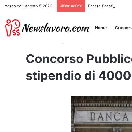
mercoledì, Agosto 5 2026
Ultime notizie
Essere Pagati per Stare 
Home
Concors
Home
/
Concorsi pubblici 2025 non scaduti e bandi.
/
C
Concorso Pubblico
stipendio di 4000