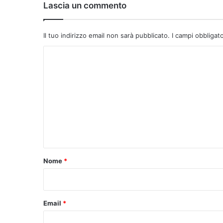
Lascia un commento
Il tuo indirizzo email non sarà pubblicato.
I campi obbligat
C
o
m
m
e
n
t
o
Nome
*
*
Email
*