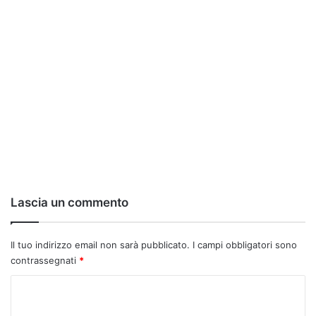
Lascia un commento
Il tuo indirizzo email non sarà pubblicato.
I campi obbligatori sono
contrassegnati
*
C
o