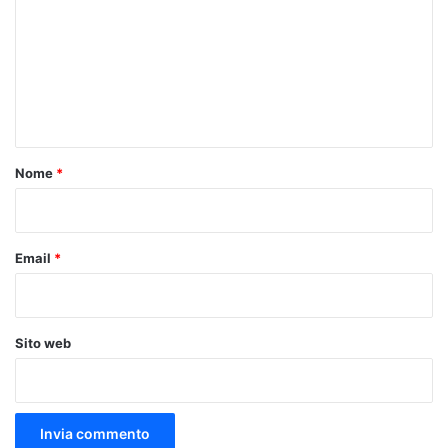
m
m
e
n
t
o
Nome
*
*
Email
*
Sito web