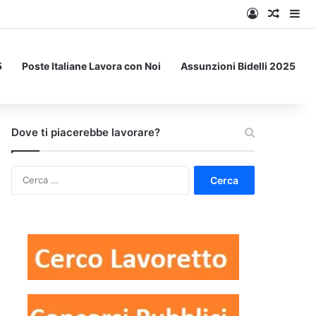
Accedi
Un art
Bar
5
Poste Italiane Lavora con Noi
Assunzioni Bidelli 2025
Dove ti piacerebbe lavorare?
Ricerca
per: