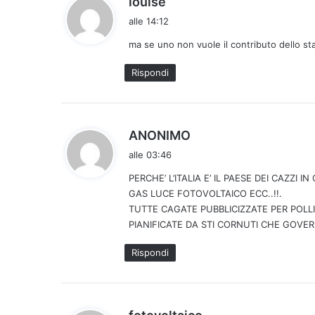
louise
a
alle 14:12
d
ma se uno non vuole il contributo dello st
e
t
Rispondi
t
o
:
h
ANONIMO
a
alle 03:46
d
PERCHE’ L’ITALIA E’ IL PAESE DEI CAZZI 
e
GAS LUCE FOTOVOLTAICO ECC..!!.
t
TUTTE CAGATE PUBBLICIZZATE PER POLLI
t
PIANIFICATE DA STI CORNUTI CHE GOVE
o
:
Rispondi
h