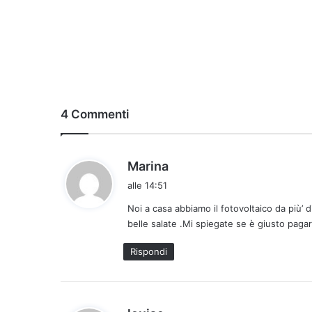
4 Commenti
h
Marina
a
alle 14:51
d
Noi a casa abbiamo il fotovoltaico da più’
e
belle salate .Mi spiegate se è giusto paga
t
t
Rispondi
o
:
h