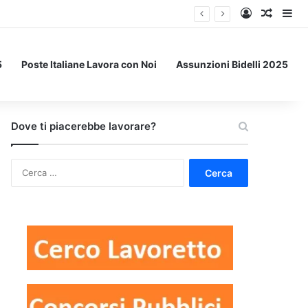
Accedi
Un art
Bar
5
Poste Italiane Lavora con Noi
Assunzioni Bidelli 2025
Dove ti piacerebbe lavorare?
Ricerca
per: