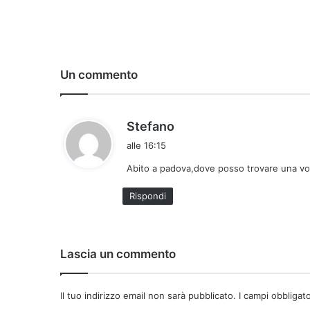
Un commento
h
Stefano
a
alle 16:15
d
Abito a padova,dove posso trovare una vost
e
t
Rispondi
t
o
:
Lascia un commento
Il tuo indirizzo email non sarà pubblicato.
I campi obbligat