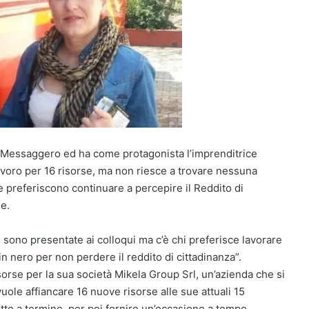
 Il Messaggero ed ha come protagonista l’imprenditrice
avoro per 16 risorse, ma non riesce a trovare nessuna
e preferiscono continuare a percepire il Reddito di
e.
 sono presentate ai colloqui ma c’è chi preferisce lavorare
n nero per non perdere il reddito di cittadinanza”.
sorse per la sua società Mikela Group Srl, un’azienda che si
 vuole affiancare 16 nuove risorse alle sue attuali 15
to a termine, per poi fornire un’occasione a tempo