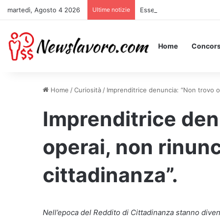
martedì, Agosto 4 2026
Ultime notizie
Essere Pagati per Stare a 
Home
Concors
Home
/
Curiosità
/
Imprenditrice denuncia: “Non trovo op
Imprenditrice den
operai, non rinunc
cittadinanza”.
Nell’epoca del Reddito di Cittadinanza stanno diven