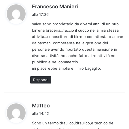
h
Francesco Manieri
a
alle 17:36
d
salve sono proprietario da diversi anni di un pub
e
birreria braceria…faccio il cuoco nella mia stessa
t
attività…conoscitore di birre e con attestato anche
t
da barman. competente nella gestione del
o
personale avendo riportato questa mansione in
:
diverse attività. ho anche fatto altre attività nel
pubblico e nel commercio.
mi piacerebbe ampliare il mio bagaglio.
Rispondi
h
Matteo
a
alle 14:42
d
Sono un termoidraulico,idraulico,e tecnico dei
e