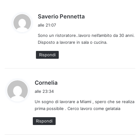
h
Saverio Pennetta
a
alle 21:07
d
Sono un ristoratore..lavoro nell’ambito da 30 anni.
e
Disposto a lavorare in sala o cucina.
t
t
Rispondi
o
:
h
Cornelia
a
alle 23:34
d
Un sogno di lavorare a Miami , spero che se realiza
e
prima possibile . Cerco lavoro come gelataia
t
t
Rispondi
o
: