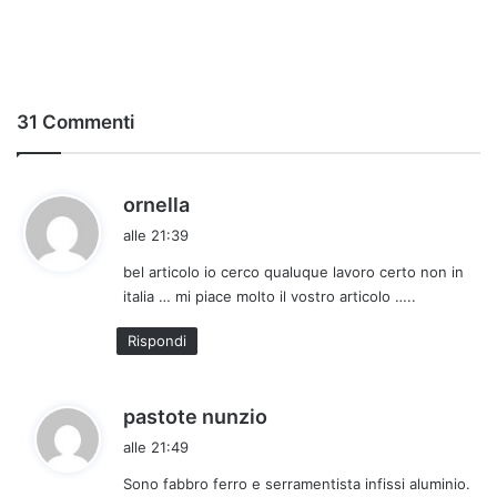
31 Commenti
h
ornella
a
alle 21:39
d
bel articolo io cerco qualuque lavoro certo non in
e
italia … mi piace molto il vostro articolo …..
t
t
Rispondi
o
:
h
pastote nunzio
a
alle 21:49
d
Sono fabbro ferro e serramentista infissi aluminio.
e