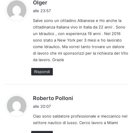
h
Olger
a
alle 23:57
d
Salve sono un cittadino Albanese e Ho anche la
e
cittadinanza Italiana vivo in Italia da 22 anni . Sono
t
un Idraulico , con esperienza 19 anni . Nel 2016
t
sono stato a New York per 3 mesi e ho lavorato
o
come Idraulico. Ma vorrei tanto trovare un datore
:
di lavoro che mi sponsorizzi per la richiesta del Vito
da lavoro. Grazie
Rispondi
h
Roberto Polloni
a
alle 20:07
d
Ciao sono saldatore professionale e meccanico nel
e
settore nautico di lusso. Cerco lavoro a Miami
t
t