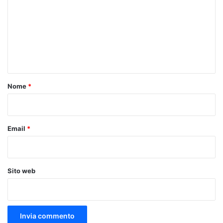
m
m
e
n
t
o
Nome
*
*
Email
*
Sito web