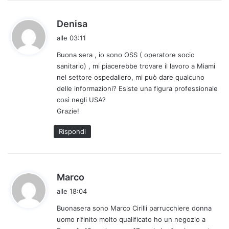
h
Denisa
a
alle 03:11
d
Buona sera , io sono OSS ( operatore socio
e
sanitario) , mi piacerebbe trovare il lavoro a Miami
t
nel settore ospedaliero, mi può dare qualcuno
t
delle informazioni? Esiste una figura professionale
o
così negli USA?
:
Grazie!
Rispondi
h
Marco
a
alle 18:04
d
Buonasera sono Marco Cirilli parrucchiere donna
e
uomo rifinito molto qualificato ho un negozio a
t