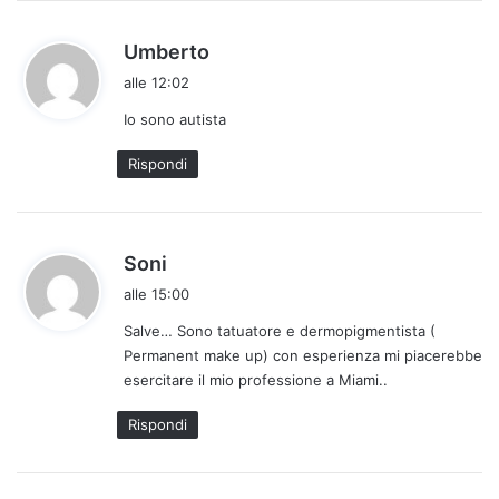
h
Umberto
a
alle 12:02
d
Io sono autista
e
t
Rispondi
t
o
:
h
Soni
a
alle 15:00
d
Salve… Sono tatuatore e dermopigmentista (
e
Permanent make up) con esperienza mi piacerebbe
t
esercitare il mio professione a Miami..
t
o
Rispondi
: