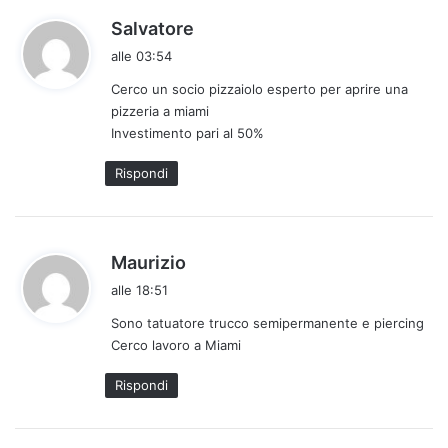
h
Salvatore
a
alle 03:54
d
Cerco un socio pizzaiolo esperto per aprire una
e
pizzeria a miami
t
Investimento pari al 50%
t
o
Rispondi
:
h
Maurizio
a
alle 18:51
d
Sono tatuatore trucco semipermanente e piercing
e
Cerco lavoro a Miami
t
t
Rispondi
o
: