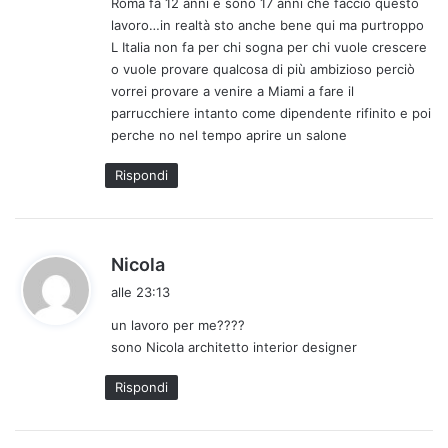
Roma fa 12 anni e sono 17 anni che faccio questo
t
lavoro…in realtà sto anche bene qui ma purtroppo
o
L Italia non fa per chi sogna per chi vuole crescere
:
o vuole provare qualcosa di più ambizioso perciò
vorrei provare a venire a Miami a fare il
parrucchiere intanto come dipendente rifinito e poi
perche no nel tempo aprire un salone
Rispondi
h
Nicola
a
alle 23:13
d
un lavoro per me????
e
sono Nicola architetto interior designer
t
t
Rispondi
o
: