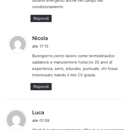
sistemi energetici anche nel campo del
t
condizionamento
t
o
Rispondi
:
h
Nicola
a
alle 17:15
d
Buongiorno,cerco lavoro come termoidraulico
e
saldatore e manutentore hotel,ho 25 anni di
t
esperienza, serio, educato, puntuale, chi fosse
t
interessato mando il mio CV grazie.
o
:
Rispondi
h
Luca
a
alle 01:59
d
Chef di cucina tenntennale offre la sua esperienza