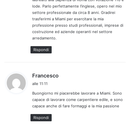
t
lode. Parlo perfettamente l’inglese, opero nel mio
t
settore professionale da circa 8 anni. Gradirei
o
trasferirmi a Miami per esercitare la mia
:
professione presso studi professionali, imprese di
costruzione ed aziende operanti nel settore
arredamento.
Rispondi
h
Francesco
a
alle 11:11
d
Buongiorno mi piacerebbe lavorare a Miami. Sono
e
capace di lavorare come carpentiere edile, e sono
t
capace anche di fare formaggi e la mia passione
t
o
Rispondi
: