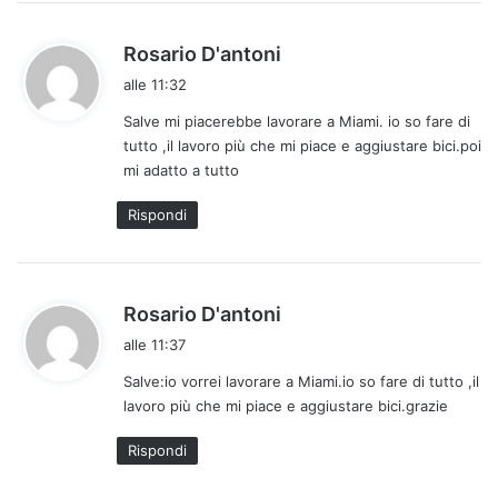
h
Rosario D'antoni
a
alle 11:32
d
Salve mi piacerebbe lavorare a Miami. io so fare di
e
tutto ,il lavoro più che mi piace e aggiustare bici.poi
t
mi adatto a tutto
t
o
Rispondi
:
h
Rosario D'antoni
a
alle 11:37
d
Salve:io vorrei lavorare a Miami.io so fare di tutto ,il
e
lavoro più che mi piace e aggiustare bici.grazie
t
t
Rispondi
o
: