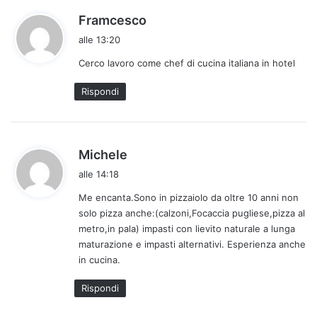
h
Framcesco
a
alle 13:20
d
Cerco lavoro come chef di cucina italiana in hotel
e
t
Rispondi
t
o
:
h
Michele
a
alle 14:18
d
Me encanta.Sono in pizzaiolo da oltre 10 anni non
e
solo pizza anche:(calzoni,Focaccia pugliese,pizza al
t
metro,in pala) impasti con lievito naturale a lunga
t
maturazione e impasti alternativi. Esperienza anche
o
in cucina.
:
Rispondi