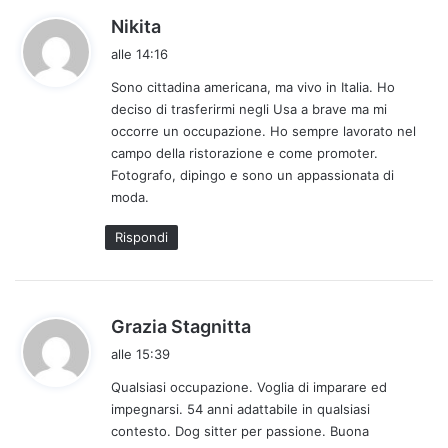
h
Nikita
a
alle 14:16
d
Sono cittadina americana, ma vivo in Italia. Ho
e
deciso di trasferirmi negli Usa a brave ma mi
t
occorre un occupazione. Ho sempre lavorato nel
t
campo della ristorazione e come promoter.
o
Fotografo, dipingo e sono un appassionata di
:
moda.
Rispondi
h
Grazia Stagnitta
a
alle 15:39
d
Qualsiasi occupazione. Voglia di imparare ed
e
impegnarsi. 54 anni adattabile in qualsiasi
t
contesto. Dog sitter per passione. Buona
t