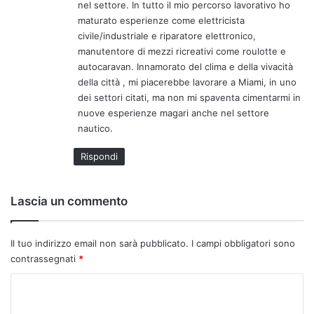
nel settore. In tutto il mio percorso lavorativo ho
:
maturato esperienze come elettricista
civile/industriale e riparatore elettronico,
manutentore di mezzi ricreativi come roulotte e
autocaravan. Innamorato del clima e della vivacità
della città , mi piacerebbe lavorare a Miami, in uno
dei settori citati, ma non mi spaventa cimentarmi in
nuove esperienze magari anche nel settore
nautico.
Rispondi
Lascia un commento
Il tuo indirizzo email non sarà pubblicato.
I campi obbligatori sono
contrassegnati
*
C
o