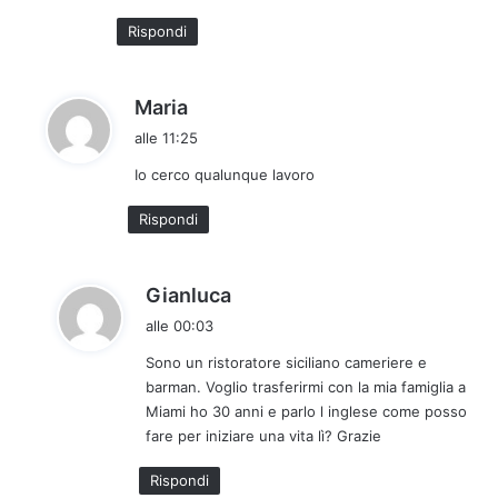
t
Rispondi
t
o
:
h
Maria
a
alle 11:25
d
Io cerco qualunque lavoro
e
t
Rispondi
t
o
:
h
Gianluca
a
alle 00:03
d
Sono un ristoratore siciliano cameriere e
e
barman. Voglio trasferirmi con la mia famiglia a
t
Miami ho 30 anni e parlo l inglese come posso
t
fare per iniziare una vita lì? Grazie
o
:
Rispondi