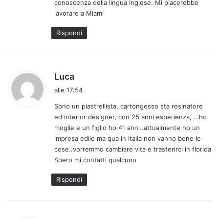
conoscenza della lingua inglese. Mi piacerebbe
o
lavorare a Miami
:
Rispondi
h
Luca
a
alle 17:54
d
Sono un piastrellista, cartongesso sta resinatore
e
ed interior designer, con 25 anni esperienza, …ho
t
moglie e un figlio ho 41 anni..attualmente ho un
t
impresa edile ma qua in Italia non vanno bene le
o
cose..vorremmo cambiare vita e trasferirci in florida
:
Spero mi contatti qualcuno
Rispondi