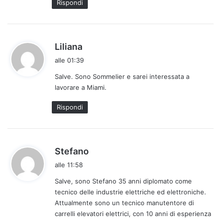
Rispondi
o
:
h
Liliana
a
alle 01:39
d
Salve. Sono Sommelier e sarei interessata a
e
lavorare a Miami.
t
t
Rispondi
o
:
h
Stefano
a
alle 11:58
d
Salve, sono Stefano 35 anni diplomato come
e
tecnico delle industrie elettriche ed elettroniche.
t
Attualmente sono un tecnico manutentore di
t
carrelli elevatori elettrici, con 10 anni di esperienza
o