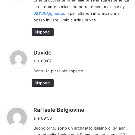
e
in ristorante a miami no perdi tempo .mail marley
t
021170@gmail.com
per ulteriori informazioni vi
t
posso inviare il mio curriulum vite
o
:
Rispondi
h
Davide
a
alle 00:07
d
Sono Un pizzaiolo esperto
e
t
Rispondi
t
o
:
h
Raffaele Belgiovine
a
alle 09:58
d
Buongiorno, sono un architetto Italiano di 34 anni,
e
laureato alla Sapienza di Roma con votazione 110 e