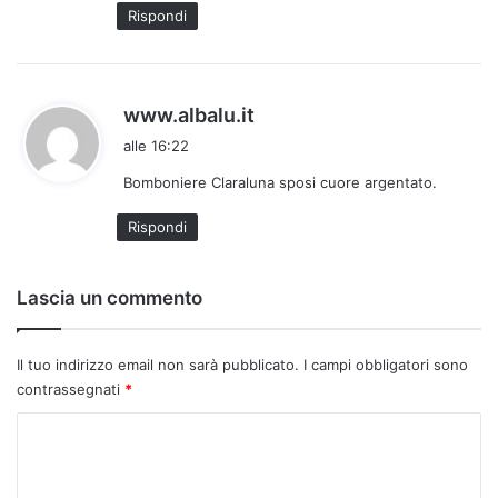
:
Rispondi
h
www.albalu.it
a
alle 16:22
d
Bomboniere Claraluna sposi cuore argentato.
e
t
Rispondi
t
o
:
Lascia un commento
Il tuo indirizzo email non sarà pubblicato.
I campi obbligatori sono
contrassegnati
*
C
o
m