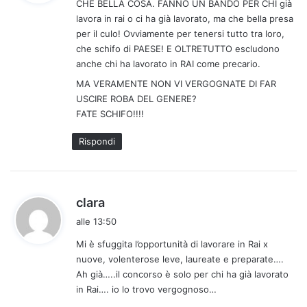
CHE BELLA COSA. FANNO UN BANDO PER CHI già
e
lavora in rai o ci ha già lavorato, ma che bella presa
t
per il culo! Ovviamente per tenersi tutto tra loro,
t
che schifo di PAESE! E OLTRETUTTO escludono
o
anche chi ha lavorato in RAI come precario.
:
MA VERAMENTE NON VI VERGOGNATE DI FAR
USCIRE ROBA DEL GENERE?
FATE SCHIFO!!!!
Rispondi
h
clara
a
alle 13:50
d
Mi è sfuggita l’opportunità di lavorare in Rai x
e
nuove, volenterose leve, laureate e preparate….
t
Ah già…..il concorso è solo per chi ha già lavorato
t
in Rai…. io lo trovo vergognoso…
o