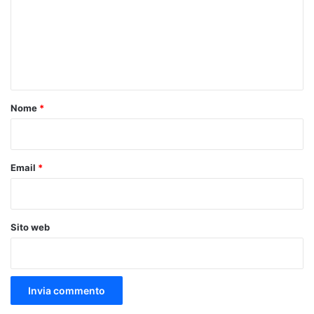
m
e
n
t
o
Nome
*
*
Email
*
Sito web