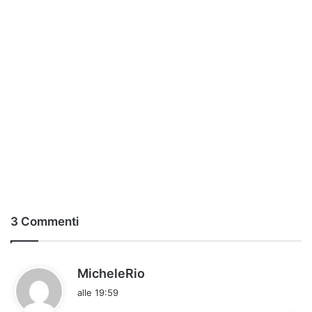
3 Commenti
h
MicheleRio
a
alle 19:59
d