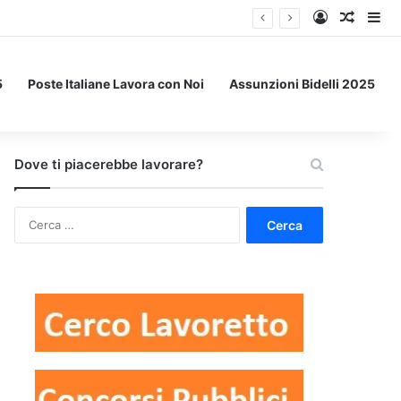
Accedi
Un art
Bar
5
Poste Italiane Lavora con Noi
Assunzioni Bidelli 2025
Dove ti piacerebbe lavorare?
Ricerca
per: