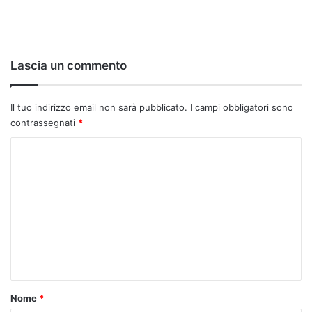
Lascia un commento
Il tuo indirizzo email non sarà pubblicato.
I campi obbligatori sono
contrassegnati
*
C
o
m
m
e
n
t
o
Nome
*