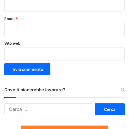
*
Email
*
Sito web
Dove ti piacerebbe lavorare?
Ricerca
per: