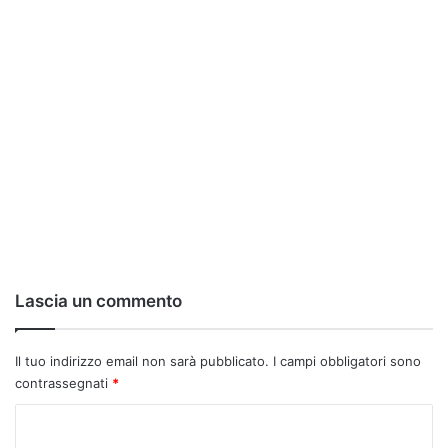
Lascia un commento
Il tuo indirizzo email non sarà pubblicato.
I campi obbligatori sono
contrassegnati
*
C