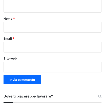
n
t
o
Nome
*
*
Email
*
Sito web
Dove ti piacerebbe lavorare?