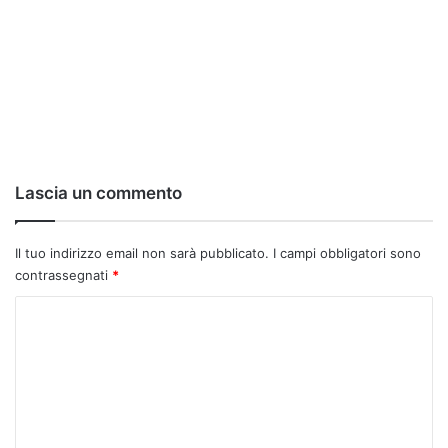
Lascia un commento
Il tuo indirizzo email non sarà pubblicato.
I campi obbligatori sono
contrassegnati
*
C
o
m
m
e