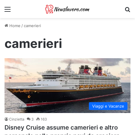
Menu
Ri
Home
/
camerieri
camerieri
Viaggi e Vacanze
Cinzietta
3
163
Disney Cruise assume camerieri e altro