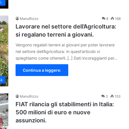
i.
ManuRizzo
8
168
Lavorare nel settore dell’Agricoltura:
si regalano terreni a giovani.
Vengono regalati terreni ai giovani per poter lavorare
nel settore dell’Agricoltura: in quest’articolo vi
spieghiamo come ottenerli..[..] Dati incoraggianti per…
Continua a leggere:
tà
ManuRizzo
3
153
FIAT rilancia gli stabilimenti in Italia:
500 milioni di euro e nuove
assunzioni.