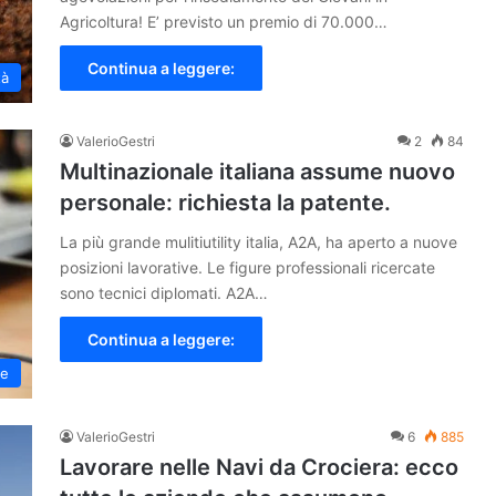
Agricoltura! E’ previsto un premio di 70.000…
Continua a leggere:
tà
ValerioGestri
2
84
Multinazionale italiana assume nuovo
personale: richiesta la patente.
La più grande mulitiutility italia, A2A, ha aperto a nuove
posizioni lavorative. Le figure professionali ricercate
sono tecnici diplomati. A2A…
Continua a leggere:
ne
ValerioGestri
6
885
Lavorare nelle Navi da Crociera: ecco