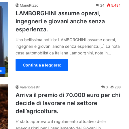
ManuRizzo
24
5.484
LAMBORGHINI assume operai,
ingegneri e giovani anche senza
esperienza.
Una bellissima notizia: LAMBORGHINI assume operai,
ingegneri e giovani anche senza esperienza.[..] La nota
casa automobilistica italiana Lamborghini, nota in…
Continua a leggere:
to
ValerioGestri
0
288
Arriva il premio di 70.000 euro per chi
decide di lavorare nel settore
dell’agricoltura.
E’ stato approvato il regolamento attuativo delle
agevolazioni per l’insediamento dei Giovani in