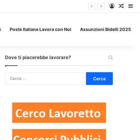
Accedi
Un art
Bar
5
Poste Italiane Lavora con Noi
Assunzioni Bidelli 2025
Dove ti piacerebbe lavorare?
Ricerca
per: