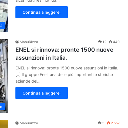
alcuni dati resi noti da…
Continua a leggere:
tà
ManuRizzo
12
440
ENEL si rinnova: pronte 1500 nuove
assunzioni in Italia.
ENEL si rinnova: pronte 1500 nuove assunzioni in Italia.
[..] Il gruppo Enel, una delle più importanti e storiche
aziende del…
Continua a leggere:
ne
ManuRizzo
5
2.557