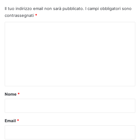
Il tuo indirizzo email non sarà pubblicato.
I campi obbligatori sono
contrassegnati
*
C
o
m
m
e
n
t
o
Nome
*
*
Email
*