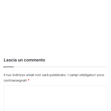
Lascia un commento
Il tuo indirizzo email non sarà pubblicato.
I campi obbligatori sono
contrassegnati
*
C
o
m