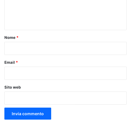
m
e
n
t
o
Nome
*
*
Email
*
Sito web