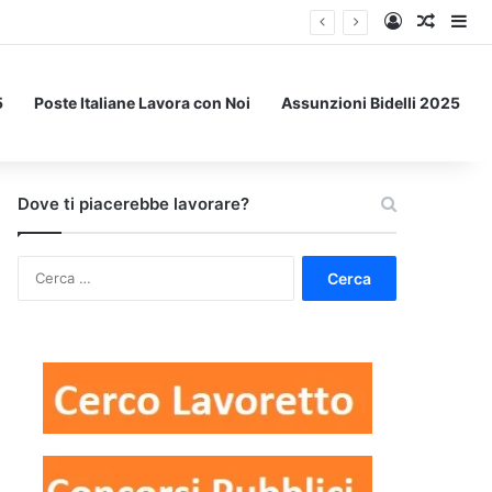
Accedi
Un art
Bar
5
Poste Italiane Lavora con Noi
Assunzioni Bidelli 2025
Dove ti piacerebbe lavorare?
Ricerca
per: