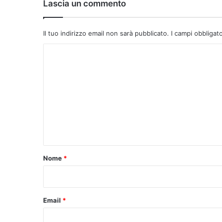
Lascia un commento
Il tuo indirizzo email non sarà pubblicato.
I campi obbligat
C
o
m
m
e
n
t
o
Nome
*
*
Email
*