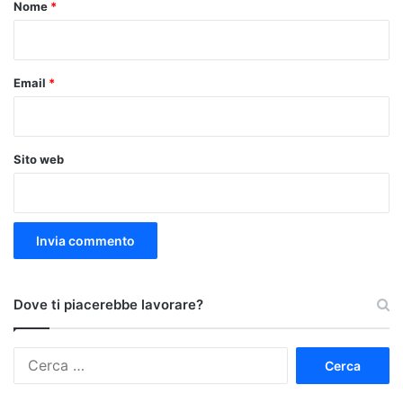
o
Nome
*
*
Email
*
Sito web
Dove ti piacerebbe lavorare?
Ricerca
per: