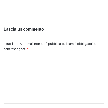
Lascia un commento
Il tuo indirizzo email non sarà pubblicato.
I campi obbligatori sono
contrassegnati
*
C
o
m
m
e
n
t