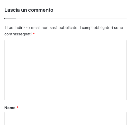
Lascia un commento
Il tuo indirizzo email non sarà pubblicato.
I campi obbligatori sono
contrassegnati
*
C
o
m
m
e
n
t
o
Nome
*
*