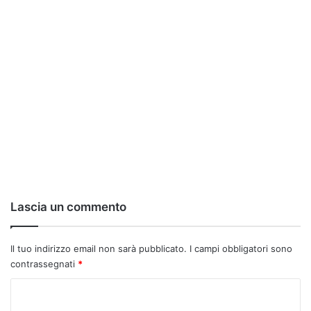
Lascia un commento
Il tuo indirizzo email non sarà pubblicato.
I campi obbligatori sono
contrassegnati
*
C
o