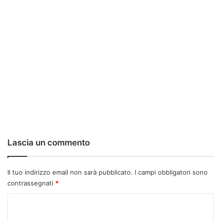
Lascia un commento
Il tuo indirizzo email non sarà pubblicato.
I campi obbligatori sono
contrassegnati
*
C
o