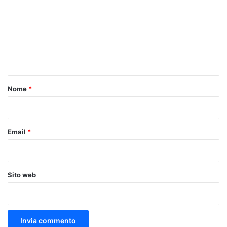
m
m
e
n
t
o
Nome
*
*
Email
*
Sito web