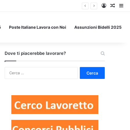
Accedi
Un art
Bar
5
Poste Italiane Lavora con Noi
Assunzioni Bidelli 2025
Dove ti piacerebbe lavorare?
Ricerca
per: