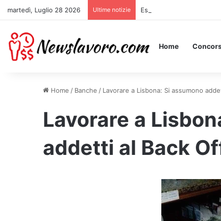
martedì, Luglio 28 2026
Ultime notizie
Essere Pagati per Stare a 
Home
Concors
Home
/
Banche
/
Lavorare a Lisbona: Si assumono addett
Lavorare a Lisbon
addetti al Back Of