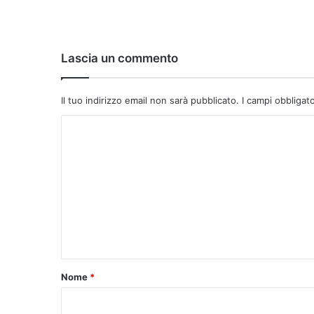
Lascia un commento
Il tuo indirizzo email non sarà pubblicato.
I campi obbligat
C
o
m
m
e
n
t
o
Nome
*
*