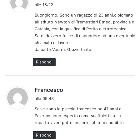
a
alle 15:22
d
Buongiorno. Sono un ragazzo di 23 anni,diplomato
e
all’Istituto Newton di Tremestieri Etneo, provincia di
t
Catania, con la qualifica di Perito elettrotecnico.
t
Sarei davvero felice di rispondere ad una eventuale
o
chiamata di lavoro
:
da parte Vostra. Grazie tante.
Rispondi
h
Francesco
a
alle 09:43
d
Salve sono lo piccolo francesco ho 47 anni di
e
Palermo sono esperto come scaffalettista in
t
reparto viveri potrei essere subito disponibile
t
o
Rispondi
: