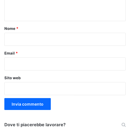
e
n
t
o
Nome
*
*
Email
*
Sito web
Dove ti piacerebbe lavorare?