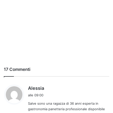
17 Commenti
h
Alessia
a
alle 09:00
d
Salve sono una ragazza di 36 anni esperta in
e
gastronomia panetteria professionale disponibile
t