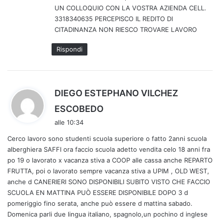
UN COLLOQUIO CON LA VOSTRA AZIENDA CELL.
3318340635 PERCEPISCO IL REDITO DI
CITADINANZA NON RIESCO TROVARE LAVORO
Rispondi
DIEGO ESTEPHANO VILCHEZ
h
ESCOBEDO
a
alle 10:34
d
Cerco lavoro sono studenti scuola superiore o fatto 2anni scuola
e
alberghiera SAFFI ora faccio scuola adetto vendita celo 18 anni fra
t
po 19 o lavorato x vacanza stiva a COOP alle cassa anche REPARTO
t
FRUTTA, poi o lavorato sempre vacanza stiva a UPIM , OLD WEST,
o
anche d CANERIERI SONO DISPONIBILI SUBITO VISTO CHE FACCIO
:
SCUOLA EN MATTINA PUÒ ESSERE DISPONIBILE DOPO 3 d
pomeriggio fino serata, anche può essere d mattina sabado.
Domenica parli due lingua italiano, spagnolo,un pochino d inglese