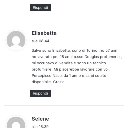
:
Rispondi
h
Elisabetta
a
alle 08:44
d
Salve sono Elisabetta, sono di Torino ,ho 57 anni
e
ho lavorato per 18 anni p.sso Douglas profumerie ,
t
mi occupavo di vendita e sono un tecnico
t
profumiere. Mi piacerebbe lavorare con voi.
o
Percepisco Naspi da 1 anno e sarei subito
:
disponibile. Grazie
Rispondi
h
Selene
a
alle 15:39