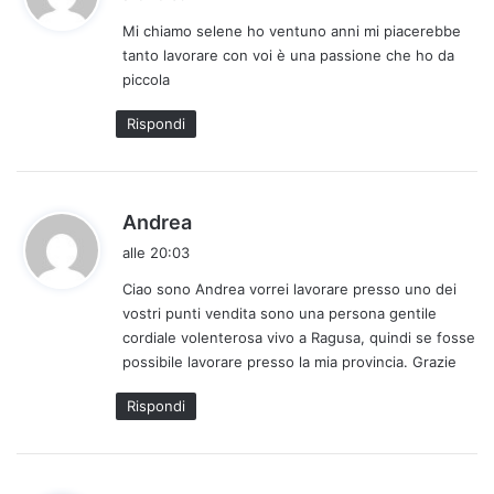
d
Mi chiamo selene ho ventuno anni mi piacerebbe
e
tanto lavorare con voi è una passione che ho da
t
piccola
t
o
Rispondi
:
h
Andrea
a
alle 20:03
d
Ciao sono Andrea vorrei lavorare presso uno dei
e
vostri punti vendita sono una persona gentile
t
cordiale volenterosa vivo a Ragusa, quindi se fosse
t
possibile lavorare presso la mia provincia. Grazie
o
:
Rispondi