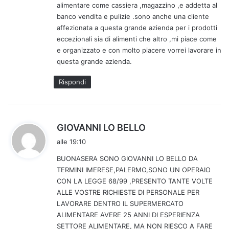
alimentare come cassiera ,magazzino ,e addetta al
:
banco vendita e pulizie .sono anche una cliente
affezionata a questa grande azienda per i prodotti
eccezionali sia di alimenti che altro ,mi piace come
e organizzato e con molto piacere vorrei lavorare in
questa grande azienda.
Rispondi
h
GIOVANNI LO BELLO
a
alle 19:10
d
BUONASERA SONO GIOVANNI LO BELLO DA
e
TERMINI IMERESE,PALERMO,SONO UN OPERAIO
t
CON LA LEGGE 68/99 ,PRESENTO TANTE VOLTE
t
ALLE VOSTRE RICHIESTE DI PERSONALE PER
o
LAVORARE DENTRO IL SUPERMERCATO
:
ALIMENTARE AVERE 25 ANNI DI ESPERIENZA
SETTORE ALIMENTARE, MA NON RIESCO A FARE