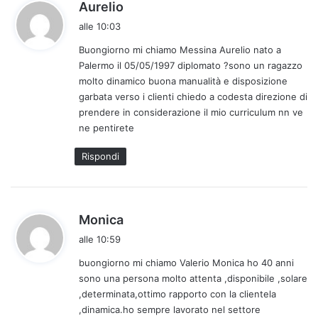
h
Aurelio
a
alle 10:03
d
Buongiorno mi chiamo Messina Aurelio nato a
e
Palermo il 05/05/1997 diplomato ?sono un ragazzo
t
molto dinamico buona manualità e disposizione
t
garbata verso i clienti chiedo a codesta direzione di
o
prendere in considerazione il mio curriculum nn ve
:
ne pentirete
Rispondi
h
Monica
a
alle 10:59
d
buongiorno mi chiamo Valerio Monica ho 40 anni
e
sono una persona molto attenta ,disponibile ,solare
t
,determinata,ottimo rapporto con la clientela
t
,dinamica.ho sempre lavorato nel settore
o