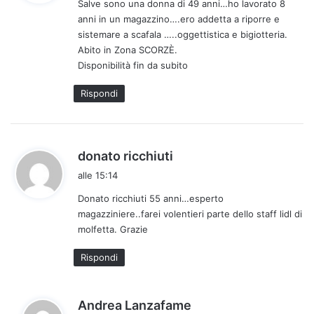
Salve sono una donna di 49 anni…ho lavorato 8
e
anni in un magazzino….ero addetta a riporre e
t
sistemare a scafala …..oggettistica e bigiotteria.
t
Abito in Zona SCORZÈ.
o
Disponibilità fin da subito
:
Rispondi
h
donato ricchiuti
a
alle 15:14
d
Donato ricchiuti 55 anni…esperto
e
magazziniere..farei volentieri parte dello staff lidl di
t
molfetta. Grazie
t
o
Rispondi
:
h
Andrea Lanzafame