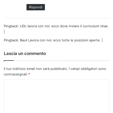
Rispondi
Pingback:
LIDL lavora con noi: ecco dove inviare il curriculum vitae.
|
Pingback:
Bauli Lavora con noi: ecco tutte le posizioni aperte. |
Lascia un commento
Il tuo indirizzo email non sarà pubblicato.
I campi obbligatori sono
contrassegnati
*
C
o
m
m