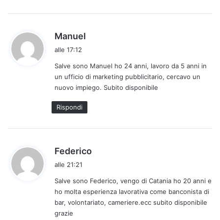
h
Manuel
a
alle 17:12
d
Salve sono Manuel ho 24 anni, lavoro da 5 anni in
e
un ufficio di marketing pubblicitario, cercavo un
t
nuovo impiego. Subito disponibile
t
o
Rispondi
:
h
Federico
a
alle 21:21
d
Salve sono Federico, vengo di Catania ho 20 anni e
e
ho molta esperienza lavorativa come banconista di
t
bar, volontariato, cameriere.ecc subito disponibile
t
grazie
o