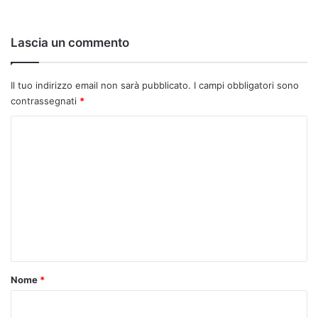
Lascia un commento
Il tuo indirizzo email non sarà pubblicato.
I campi obbligatori sono
contrassegnati
*
C
o
m
m
e
n
t
o
Nome
*
*