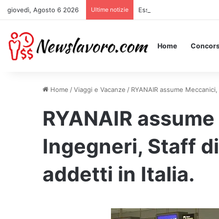
giovedì, Agosto 6 2026
Ultime notizie
Essere Pagati per Stare a 
Home
Concors
Home
/
Viaggi e Vacanze
/
RYANAIR assume Meccanici, Ing
RYANAIR assume 
Ingegneri, Staff di
addetti in Italia.