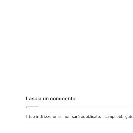
Lascia un commento
Il tuo indirizzo email non sarà pubblicato.
I campi obbligat
C