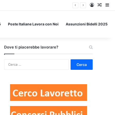
Accedi
Un art
Bar
5
Poste Italiane Lavora con Noi
Assunzioni Bidelli 2025
Dove ti piacerebbe lavorare?
Ricerca
per: