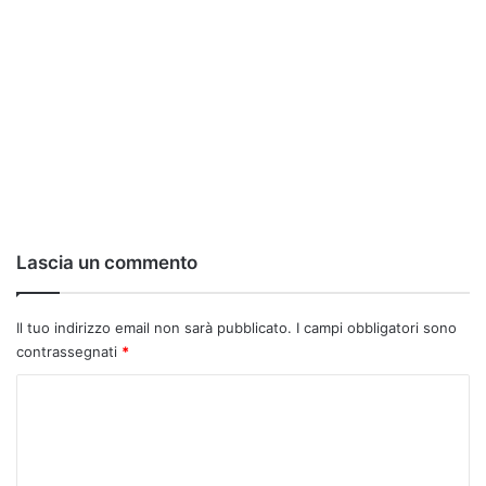
Lascia un commento
Il tuo indirizzo email non sarà pubblicato.
I campi obbligatori sono
contrassegnati
*
C
o
m