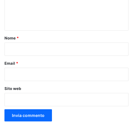
m
e
n
t
o
Nome
*
*
Email
*
Sito web