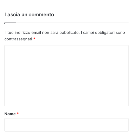
Lascia un commento
Il tuo indirizzo email non sarà pubblicato.
I campi obbligatori sono
contrassegnati
*
C
o
m
m
e
n
t
o
Nome
*
*