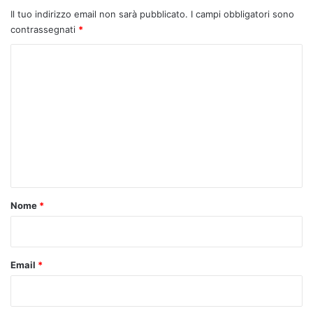
Il tuo indirizzo email non sarà pubblicato.
I campi obbligatori sono
contrassegnati
*
C
o
m
m
e
n
t
o
Nome
*
*
Email
*