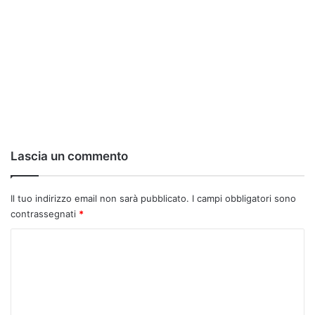
Lascia un commento
Il tuo indirizzo email non sarà pubblicato.
I campi obbligatori sono
contrassegnati
*
C
o
m
m