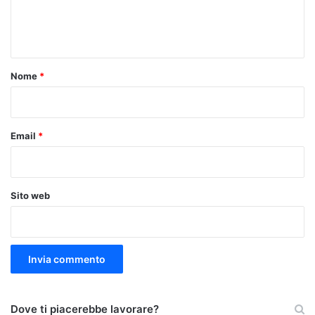
e
n
t
o
Nome
*
*
Email
*
Sito web
Dove ti piacerebbe lavorare?