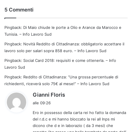
5 Commenti
Pingback:
Di Maio chiude le porte a Olio e Arance da Marocco e
Tunisia. – Info Lavoro Sud
Pingback:
Novità Reddito di Cittadinanza: obbligatorio accettare il
lavoro solo per salari sopra 858 euro. – Info Lavoro Sud
Pingback:
Social Card 2018: requisiti e come ottenerla. – Info
Lavoro Sud
Pingback:
Reddito di Cittadinanza: “Una grossa percentuale di
richiedenti, riceverà solo 75€ al mese!” – Info Lavoro Sud
h
Gianni Floris
a
alle 09:26
d
Ero in possesso della carta rei ho fatto la domanda
e
del r.d.c e mi hanno bloccato la rei all Inps mi
t
dicono che d e in laborazio ( da 3 mesi) che
t