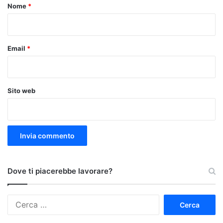
o
Nome
*
*
Email
*
Sito web
Dove ti piacerebbe lavorare?
Ricerca
per: