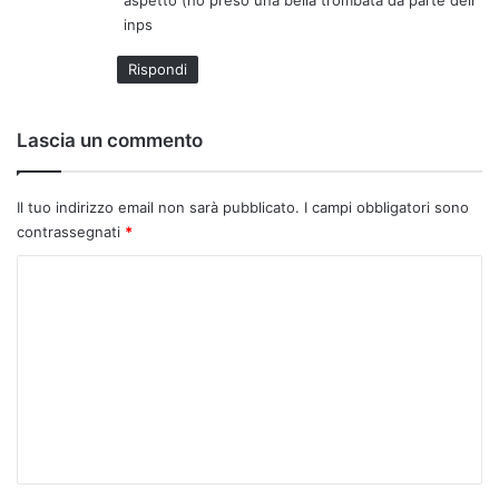
aspetto (ho preso una bella trombata da parte dell’
o
inps
:
Rispondi
Lascia un commento
Il tuo indirizzo email non sarà pubblicato.
I campi obbligatori sono
contrassegnati
*
C
o
m
m
e
n
t