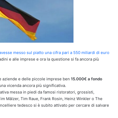
avesse messo sul piatto una cifra pari a 550 miliardi di euro
tadini e alle imprese e ora la questione si fa ancora più
le aziende e delle piccole imprese ben
15.000€ a fondo
 una vicenda ancora più significativa.
tiva messa in piedi da famosi ristoratori, grossisti,
 Tim Mälzer, Tim Raue, Frank Rosin, Heinz Winkler o The
elliere tedesco si è subito attivato per cercare di salvare