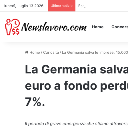
lunedì, Luglio 13 2026
Ultime notizie
Essere Pagati per Stare a Le
Home
Concors
Home
/
Curiosità
/
La Germania salva le imprese: 15.000
La Germania salva
euro a fondo perdu
7%.
Il periodo di grave emergenza che stiamo attraversa