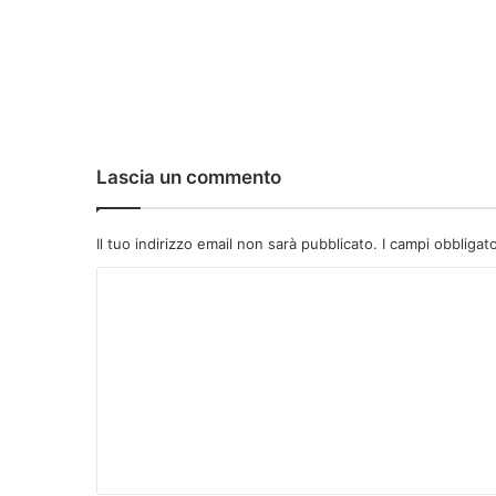
Lascia un commento
Il tuo indirizzo email non sarà pubblicato.
I campi obbligat
C
o
m
m
e
n
t