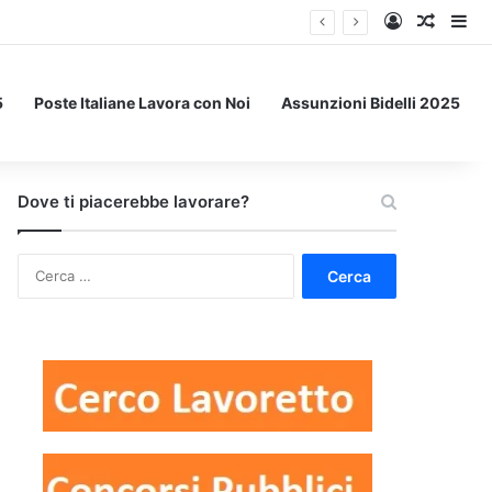
Accedi
Un art
Bar
5
Poste Italiane Lavora con Noi
Assunzioni Bidelli 2025
Dove ti piacerebbe lavorare?
Ricerca
per: