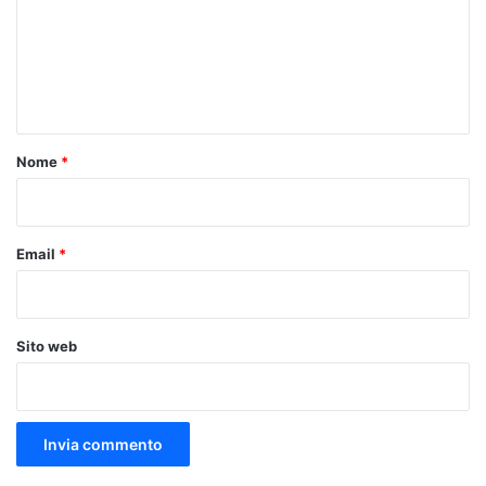
m
e
n
t
o
Nome
*
*
Email
*
Sito web