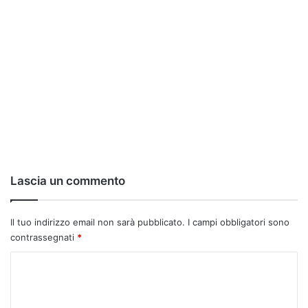
Lascia un commento
Il tuo indirizzo email non sarà pubblicato.
I campi obbligatori sono
contrassegnati
*
C
o
m