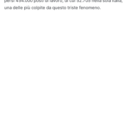
persi 454.000 posti di lavoro, di cui 52.705 nella sola Italia,
una delle più colpite da questo triste fenomeno.