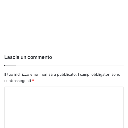
Lascia un commento
Il tuo indirizzo email non sarà pubblicato.
I campi obbligatori sono
contrassegnati
*
C
o
m
m
e