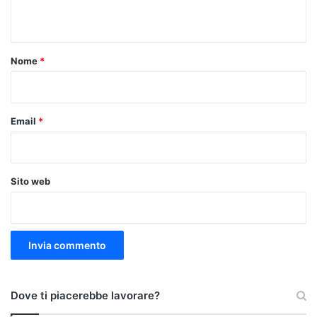
n
t
o
Nome
*
*
Email
*
Sito web
Dove ti piacerebbe lavorare?